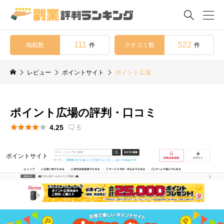

111
522
掲載数
クチコミ数
件
件
レビュー
ポイントサイト
ポイント広場
ポイント広場の評判・口コミ





4.25
5

ポイントサイト