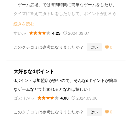
「ゲーム広場」では隙間時間に簡単なゲームをしたり、
クイズに答えて脳トレをしたりして、ポイントが貯めら
れるので楽しくお得で気に入っています。トピックが豊
続きを読む
富でいつもお祭りが開催されているようなワクワク感が





すいか
2024.09.07
4.25
あります。dポイントを使えるお店は多いので、貯まっ
このクチコミは参考になりましたか？
0
はい

たポイントをしっかり活用できるのも嬉しいです。
大好きなdポイント
dポイントは加盟店が多いので、そんなdポイントが簡単
なゲームなどで貯めれるとなれば嬉しい！





ぱぷりかっ
2024.09.06
4.00
このクチコミは参考になりましたか？
0
はい
