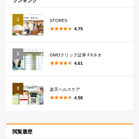
ランキング
1
STORES





4.75
稼ぎやすさ
必須
2
GMOクリック証券 FXネオ





4.61





星の数をお選びください
3
楽天ヘルスケア
使いやすさ
必須





4.58





星の数をお選びください
安全性
必須
閲覧履歴