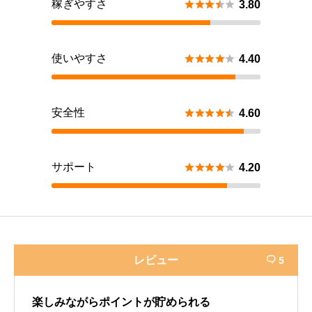
稼ぎやすさ





3.80
使いやすさ





4.40
安全性





4.60
サポート





4.20
レビュー
5

楽しみながらポイントが貯められる