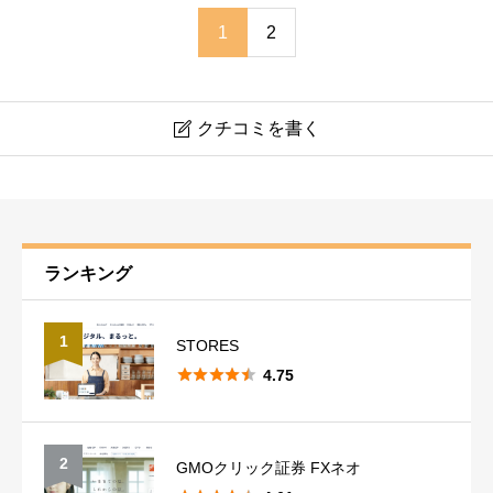
1
2
クチコミを書く

DMM FX
ニックネーム
必須
ランキング
1
STORES





4.75
稼ぎやすさ
必須
2
GMOクリック証券 FXネオ