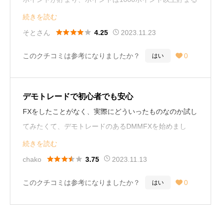
と1ポイントが1円として現金に交換が可能であるのでこ
続きを読む
れからFXをがっつり行っていきたいにはおすすめだと思





そとさん
2023.11.23
4.25
います。
このクチコミは参考になりましたか？
0
はい

デモトレードで初心者でも安心
FXをしたことがなく、実際にどういったものなのか試し
てみたくて、デモトレードのあるDMMFXを始めまし
た。簡単な登録からすぐに使用でき、実際の取引で使用
続きを読む
する画面を使ってのデモトレードのおかげで、初めてで





chako
2023.11.13
3.75
も戸惑うことなく取引することが出来ました。
このクチコミは参考になりましたか？
0
はい
