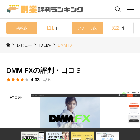

111
522
掲載数
クチコミ数
件
件
レビュー
FX口座
DMM FX
DMM FXの評判・口コミ





4.33
6

FX口座