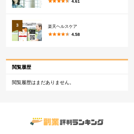





4.61





星の数をお選びください
3
楽天ヘルスケア
使いやすさ
必須





4.58





星の数をお選びください
安全性
必須
閲覧履歴





星の数をお選びください
閲覧履歴はまだありません。
サポート
必須





星の数をお選びください