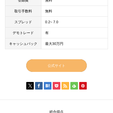
登録費
無料
取引手数料
無料
スプレッド
0.2~ 7.0
デモトレード
有
キャッシュバック
最大30万円
公式サイト







総合得点