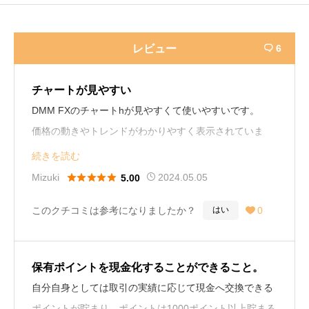
レビュー
6

チャートが見やすい
DMM FXのチャートhが見やすくて使いやすいです。
価格の動きやトレンドがわかりやすく表示されていま
す。ソ連い、チャートのカスタマイズも豊富で、自分の
続きを読む
取引スタイルに合わせて設定ができるのがいい！





Mizuki
2024.05.05
5.00
このクチコミは参考になりましたか？
0
はい

保有ポイントを現金化することができること。
自分自身としては取引の実績に応じて現金へ交換できる
ポイントが貯まり、ポイントは1000ポイント以上貯まる