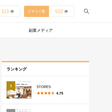
111
522

クチコミ数
件
件
副業メディア
ランキング
1
STORES





4.75