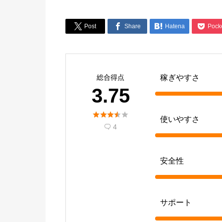




Post
Share
Hatena
Pock
総合得点
稼ぎやすさ
3.75





使いやすさ
4

安全性
サポート