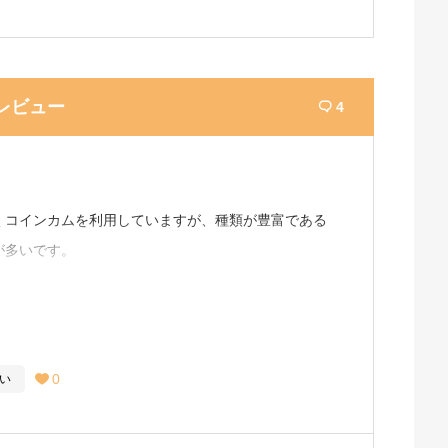
レビュー
4

くコインカムを利用していますが、種類が豊富である
が多いです。
るので比較的お得に稼げることが多いと思います。
案件もしやすいのがおすすめの理由ですね。
0
い
