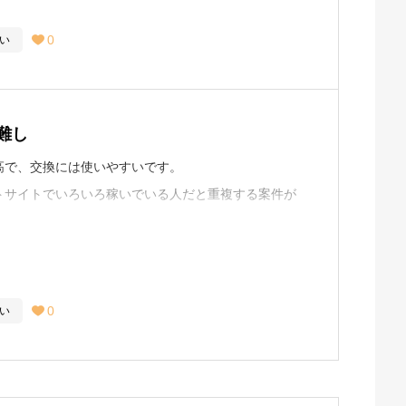
0
い

難し
高で、交換には使いやすいです。
トサイトでいろいろ稼いでいる人だと重複する案件が
トバック対象に含まれているかで印象が大きく変わる
0
い

ョップを使うようであれば候補には入りやすくなりま