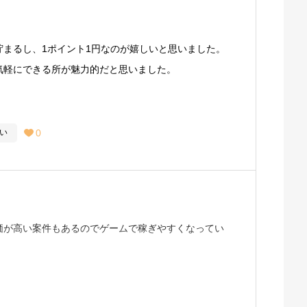
まるし、1ポイント1円なのが嬉しいと思いました。
気軽にできる所が魅力的だと思いました。
0
い

価が高い案件もあるのでゲームで稼ぎやすくなってい
す。
ているので指定された攻略ブログを見てゲームをする