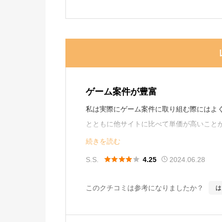
ゲーム案件が豊富
私は実際にゲーム案件に取り組む際にはよ
とともに他サイトに比べて単価が高いこと
また、期間限定で報酬額が上がったりもす
続きを読む
アプリ案件自体に強いため、ゲーム以外の





S.S.
2024.06.28
4.25
このクチコミは参考になりましたか？
は