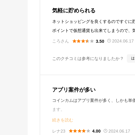
気軽に貯められる
ネットショッピングを良くするのですぐに貯
ポイントで仮想通貨も出来てしまうので、





ころさん
2024.06.17
3.50
このクチコミは参考になりましたか？
は
アプリ案件が多い
コインカムはアプリ案件が多く、しかも単
ます。
また、アプリ保証制度もあるので助かりま
続きを読む
後は、案件によっては攻略ブログを紹介し





レナ23
2024.06.17
4.00