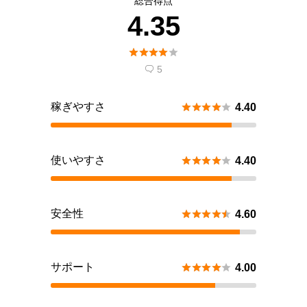
総合得点
4.35





5

稼ぎやすさ





4.40
使いやすさ





4.40
安全性





4.60
サポート





4.00