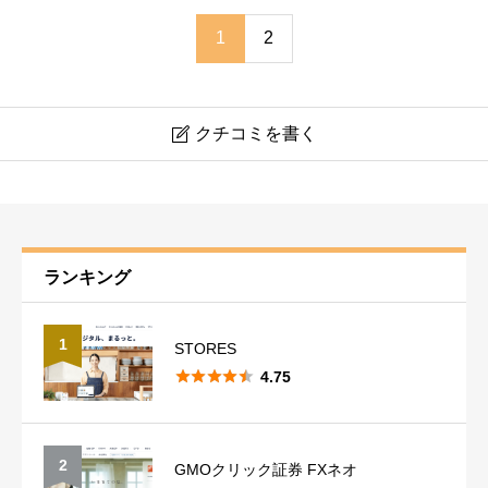
1
2
クチコミを書く

CODE
ニックネーム
必須
ランキング
1
STORES





4.75
稼ぎやすさ
必須
2
GMOクリック証券 FXネオ