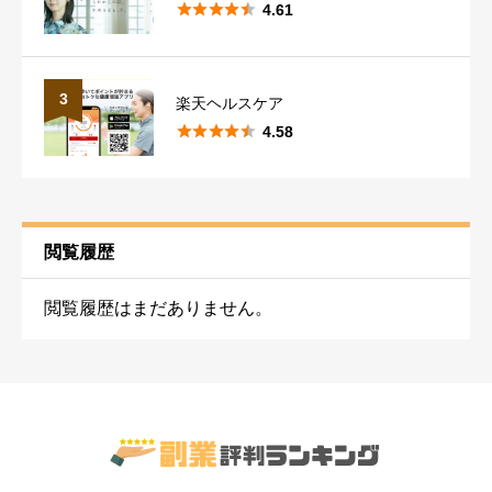





4.61





星の数をお選びください
3
楽天ヘルスケア
使いやすさ
必須





4.58





星の数をお選びください
安全性
必須
閲覧履歴





星の数をお選びください
閲覧履歴はまだありません。
サポート
必須





星の数をお選びください