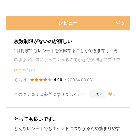
レビュー
5

枚数制限がないのが嬉しい
1日何枚でもレシートを登録することができますし、そ
のまま家計簿になってくれるのでかなり便利なアプリで
す。レシートがない日でもガラポンをすることができる
続きを読む
ので、必ずポイントが貯まります。





くらげ
2024.08.06
4.00
このクチコミは参考になりましたか？
0
はい

とっても良いです。
どんなレシートでもポイントにつながるため溜まりやす