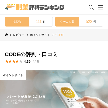

111
522
掲載数
クチコミ数
件
件
レビュー
ポイントサイト
CODE
CODEの評判・口コミ





4.35
5

ポイントサイト