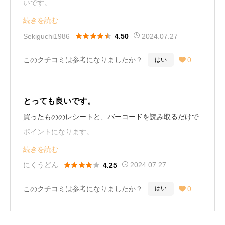
いです。
履歴のないものは打ち込むのが少し面倒ですが、コイン
続きを読む
につながるので良いと思います。





Sekiguchi1986
2024.07.27
4.50
このクチコミは参考になりましたか？
0
はい

とっても良いです。
買ったもののレシートと、バーコードを読み取るだけで
ポイントになります。
指定の商品だけではなく、どんなレシートでもポイント
続きを読む
につながるので、とても溜まりやすいです。読み取られ





にくうどん
2024.07.27
4.25
たことのないバーコードは打ち込む必要があるので少し
このクチコミは参考になりましたか？
0
はい

面倒ですが、広告も少なく使いやすいです。