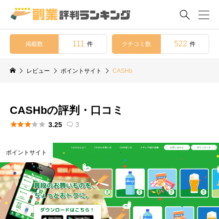

111
522
掲載数
クチコミ数
件
件
レビュー
ポイントサイト
CASHb
CASHbの評判・口コミ





3.25
3

ポイントサイト