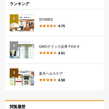
ニックネーム
ランキング
1
STORES





4.75
稼ぎやすさ
必須
2
GMOクリック証券 FXネオ





4.61





星の数をお選びください
3
楽天ヘルスケア
使いやすさ
必須





4.58





星の数をお選びください
安全性
必須
閲覧履歴