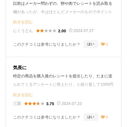
以前はメーカー問わずの、卵や肉でレシートを読み取る
欄があったが、今はほとんどメーカーのものでポイント
に繋げるのが難しくなりました。
続きを読む





にくうどん
2024.07.27
2.00
このクチコミは参考になりましたか？
0
はい

気長に
特定の商品を購入後のレシートを提出したり、たまに送
られてくるアンケートに答えたり、と繰り返して1000円
分のポイントを貯めたことがある。気長に取り組むアプ
続きを読む
リかなと思います。





三国
2024.07.23
3.75
このクチコミは参考になりましたか？
0
はい
