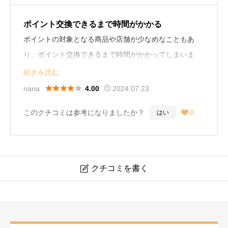
ポイント交換できるまで時間がかかる
ポイントの対象となる商品や店舗が少なめなこともあ
り、ポイント交換できるまで時間がかかってしまいま
す。
続きを読む
根気強く、隙間時間にお買い物ついでに稼ぎたい人には





nana
2024.07.23
4.00
良いと思います。
このクチコミは参考になりましたか？
0
はい

クチコミを書く

CASHb
必須